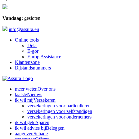
Vandaag:
gesloten
info@assura.eu
Online tools
Dela
E-gor
Europ Assistance
Klantenzone
Bijstandsnummers
meer weten
Over ons
laatste
Nieuws
ik wil mij
Verzekeren
verzekeringen voor particulieren
verzekeringen voor zelfstandigen
verzekeringen voor ondernemers
ik wil geld
Sparen
ik wil advies bij
Beleggen
aangeven
Schade